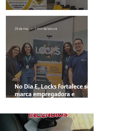
Maio Amarelo 2026 💛🚦
25 de mai.
1 min de leitura
No Dia E, Locks fortalece sua
marca empregadora e
aproxima novos talentos da
região