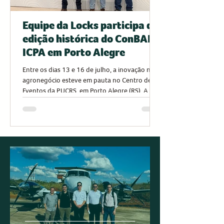
Equipe da Locks participa de
edição histórica do ConBAP e
ICPA em Porto Alegre
Entre os dias 13 e 16 de julho, a inovação no
agronegócio esteve em pauta no Centro de
Eventos da PUCRS, em Porto Alegre (RS). A
Locks marcou presença na 17ª Conferência
Internacional de Agricultura de Precisão (ICPA)
e no 11º Congresso Brasileiro de Agricultura
de Precisão e Digital (ConBAP). A empresa foi
representada por Bruno Moraes (Matriz),
Eduardo Pereira (Unidade Dourado) e Raquiles
Belem (Unidade Samuel). A edição de 2026
entrou para a história do setor. Pela primeir