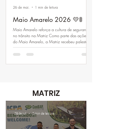
26 de mai.
1 min de leitura
Maio Amarelo 2026 💛🚦
Maio Amarelo reforça a cultura de segurança
no trânsito na Matriz Como parte das ações
do Maio Amarelo, a Matriz recebeu palestras
voltadas à conscientização e à segurança no
trânsito. A iniciativa foi realizada em parceria
com a PRF (Polícia Rodoviária Federal) e a
SEMOB, reforçando o compromisso com o
cuidado e a preservação da vida. Durante os
encontros, colaboradores puderam refletir
sobre temas essenciais para o dia a dia, como
direção defensiva, prevenção de acidentes e
MATRIZ
29 de jul.
2 min de leitura