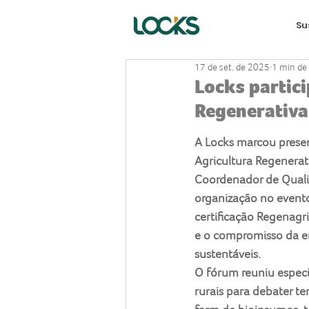
Su
17 de set. de 2025
1 min de 
Locks partici
Regenerativa
A Locks marcou presen
Agricultura Regenerat
Coordenador de Qualid
organização no evento
certificação Regenagr
e o compromisso da em
sustentáveis.
O fórum reuniu especi
rurais para debater t