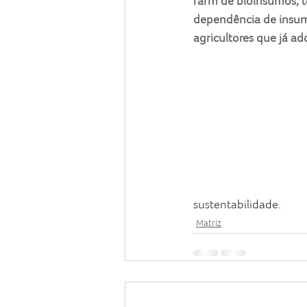
farm de bioinsumos, té
dependência de insumo
agricultores que já a
sustentabilidade.
Matriz