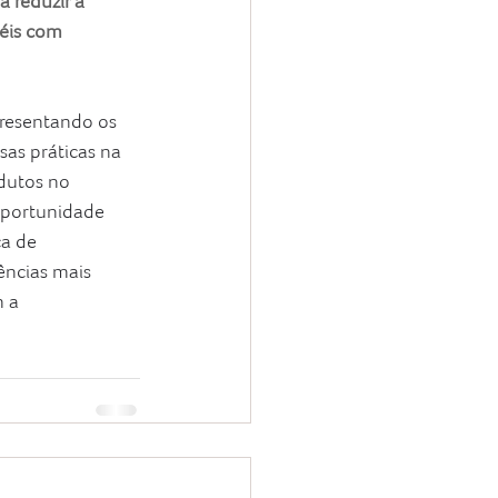
 reduzir a 
éis com 
presentando os 
sas práticas na 
dutos no 
oportunidade 
ca de 
ncias mais 
 a 