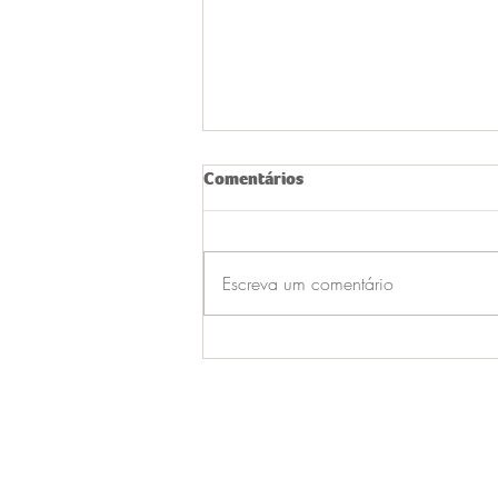
Comentários
Escreva um comentário
Equipe da Locks participa de
edição histórica do ConBAP e
ICPA em Porto Alegre